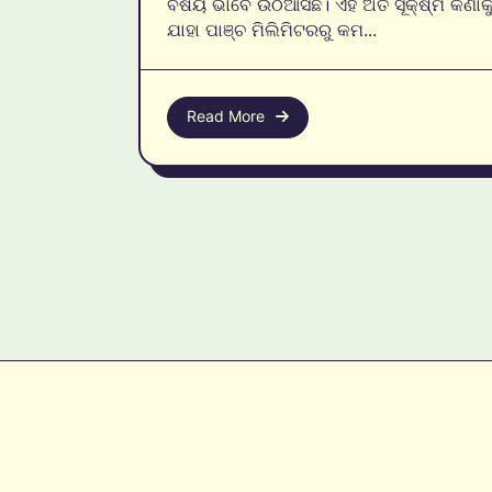
ବିଷୟ ଭାବେ ଉଠିଆସିଛି। ଏହି ଅତି ସୂକ୍ଷ୍ମ କଣାକୁ
ଯାହା ପାଞ୍ଚ ମିଲିମିଟରରୁ କମ...
Read More