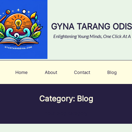
GYNA TARANG ODI
Enlightening Young Minds, One Click At A
Home
About
Contact
Blog
Category:
Blog
Your blog category