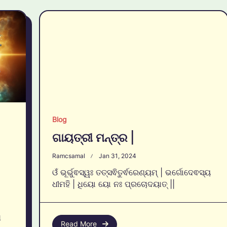
Blog
ଗାୟତ୍ରୀ ମନ୍ତ୍ର |
Ramcsamal
Jan 31, 2024
ଓଁ ଭୂର୍ଭୁଵସ୍ୱଃ ତତ୍ସଵିତୁର୍ଵରେଣ୍ୟମ୍ | ଭର୍ଗୋଦେଵସ୍ୟ
ଧୀମହି | ଧିୟୋ ୟୋ ନଃ ପ୍ରଚୋଦୟାତ୍ ||
ଖ
Read More