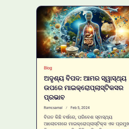
Blog
ଅଦୃଶ୍ୟ ବିପଦ: ଆମର ସ୍ୱାସ୍ଥ୍ୟ
ଉପରେ ମାଇକ୍ରୋପ୍ଲାସ୍ଟିକସର
ପ୍ରଭାବ
Ramcsamal
Feb 5, 2024
ବିଗତ କିଛି ବର୍ଷରେ, ପରିବେଶ ସ୍ବାସ୍ଥ୍ୟ
ଆଲୋଚନାରେ ମାଇକ୍ରୋପ୍ଲାସ୍ଟିକ୍ସ ଏକ ପ୍ରମୁ